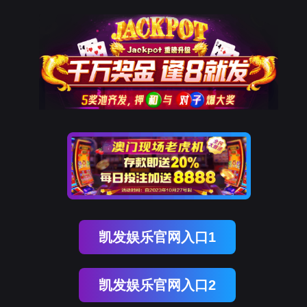
凯发娱乐官网入口1
凯发娱乐官网入口2