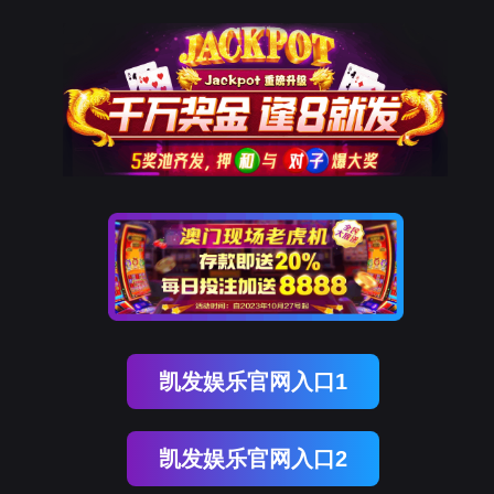
凯发娱乐官网入口1
凯发娱乐官网入口2