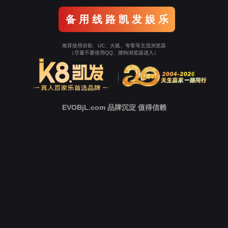
备 用 线 路 凯 发 娱 乐
推荐使用谷歌、UC、火狐、夸客等主流浏览器
（尽量不要使用QQ、搜狗浏览器进入）
EVOBjL.com 品牌沉淀 值得信赖