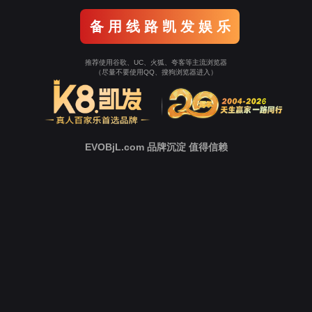
备 用 线 路 凯 发 娱 乐
推荐使用谷歌、UC、火狐、夸客等主流浏览器
（尽量不要使用QQ、搜狗浏览器进入）
EVOBjL.com 品牌沉淀 值得信赖